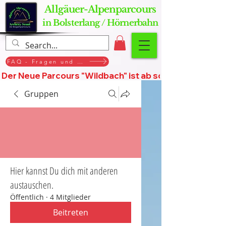
Allgäuer-Alpenparcours
in Bolsterlang / Hörnerbahn
FAQ - Fragen und Antworten
Der Neue Parcours "Wildbach" ist ab sofort geöffnet, St
Gruppen
Hier kannst Du dich mit anderen
austauschen.
Öffentlich
·
4 Mitglieder
Beitreten