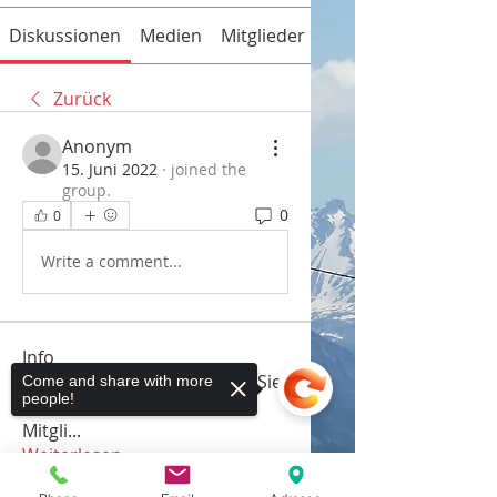
Diskussionen
Medien
Mitglieder
Info
Zurück
Anonym
15. Juni 2022
·
joined the
group.
0
0
Write a comment...
Info
Willkommen in der Gruppe! Sie
Come and share with more
people!
können sich mit anderen
Mitgli
...
Weiterlesen