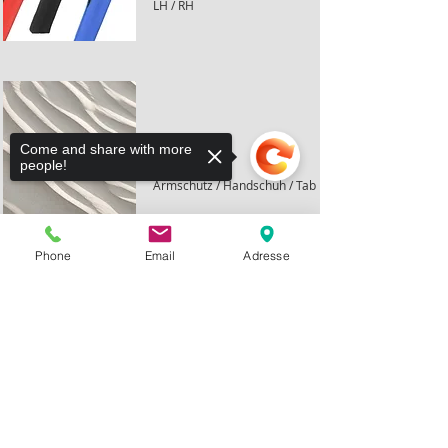
LH / RH
Come and share with more
Schutz
people!
Armschutz / Handschuh / Tab
Phone
Email
Adresse
Angebot anfordern
Sorry, the checkout page does not
support sharing
Vorname
Nachname