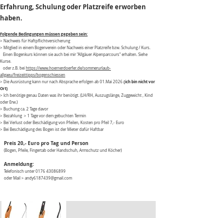
Erfahrung, Schulung oder Platzreife erworben
haben.
Folgende Bedingungen müssen gegeben sein:
> Nachweis für Haftpflichtversicherung
> Mitglied in einem Bogenverein oder Nachweis einer Platzreife bzw. Schulung / Kurs.
Einen Bogenkurs können sie auch bei mir "Allgäuer Alpenparcours" erhalten. Siehe
Kurse.
oder z.B. bei
https://www.hoernerdoerfer.de/sommerurlaub-
allgaeu/freizeittipps/bogenschiessen
(ich bin nicht vor
> Die Ausrüstung kann nur nach Absprache erfolgen ab 01.Mai 2026
Ort)
> Ich benötige genau Daten was ihr benötigt.
(LH/RH, Auszugslänge, Zuggewicht , Kind
oder Erw.)
> Buchung ca. 2 Tage davor
> Bezahlung > 1 Tage vor dem gebuchten Termin
> Bei Verlust oder Beschädigung von Pfeilen, Kosten pro Pfeil 7,- Euro
> Bei Beschädigung des Bogen ist der Mieter dafür Haftbar
Preis 20,- Euro pro Tag und Person
(Bogen, Pfeile, Fingertab oder Handschuh, Armschutz und Köcher)
Anmeldung:
Telefonisch unter
0176 43086899
oder Mail > andy6187439@gmail.com