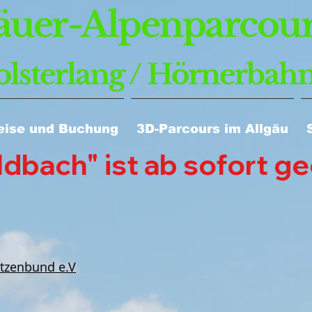
äuer-Alpenparcour
olsterlang / Hörnerbah
eise und Buchung
3D-Parcours im Allgäu
bach" ist ab sofort geöf
ützenbund e.V