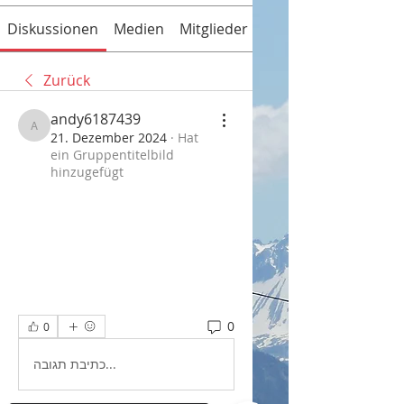
Diskussionen
Medien
Mitglieder
Info
Zurück
andy6187439
andy6187439
21. Dezember 2024
·
Hat
ein Gruppentitelbild
hinzugefügt
0
0
כתיבת תגובה...