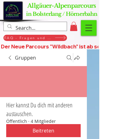
Allgäuer-Alpenparcours
in Bolsterlang / Hörnerbahn
FAQ - Fragen und Antworten
Der Neue Parcours "Wildbach" ist ab sofort geöffnet, St
Gruppen
Hier kannst Du dich mit anderen
austauschen.
Öffentlich
·
4 Mitglieder
Beitreten