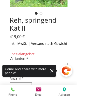
Reh, springend
Kat II
Preis
419,00 €
inkl. MwSt.
|
Versand nach Gewicht
Spezialangebot
Varianten
*
Come and share with more
people!
Anzahl
*
Phone
Email
Adresse
Auf Anfrage