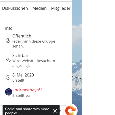
Diskussionen
Medien
Mitglieder
Info
Info
Öffentlich
Jeder kann diese Gruppe
sehen.
Sichtbar
Wird Website-Besuchern
angezeigt.
8. Mai 2020
Erstellt
andreasmayr61
Erstellt von
Come and share with more
Info
people!