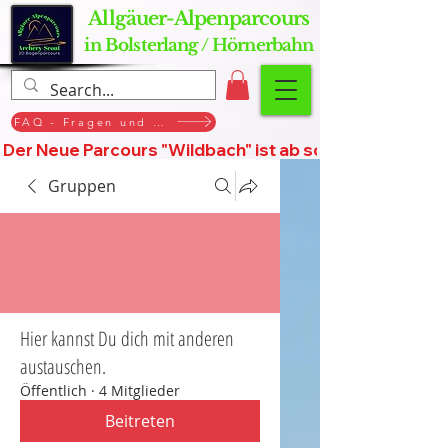
Allgäuer-Alpenparcours
in Bolsterlang / Hörnerbahn
FAQ - Fragen und Antworten
Der Neue Parcours "Wildbach" ist ab sofort geöffnet, St
Gruppen
Hier kannst Du dich mit anderen
austauschen.
Öffentlich
·
4 Mitglieder
Beitreten