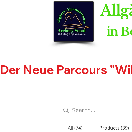
Allg
in B
Home
Home
Kontakt
Kontakt
Neue
Der Neue Parcours "Wild
All (74)
Products (39)