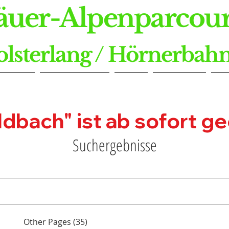
äuer-Alpenparcour
olsterlang / Hörnerbah
 Seite
3D-Parcours
Shop
Über uns
Se
bach" ist ab sofort geöf
Suchergebnisse
Other Pages (35)