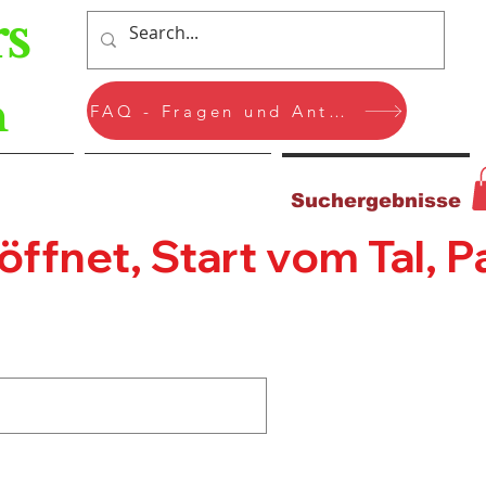
s
n
FAQ - Fragen und Antworten
rvices
Mitglieder-Seite
Suchergebnisse
fnet, Start vom Tal, Pa