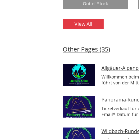
Out of Stock
View All
Other Pages (35)
Allgäuer-Alpen
Willkommen beim 
führt von der Mit
Schönheit der Zie
Willkommen beim 
Panorama-Runde
Runde (28 Ziele) S
08.11.26 tägl. von
Ticketverkauf fü
Bogen Start ca. 10
Email* Datum für
(Einschränkung im
Hiermit bestätige
Sonnenuntergang 
Regeln während de
der Wildtiere. Kur
Wildbach-Runde
Kredit-/Debitkart
1 Kurs pro Woche 
Parcours €13 Digi