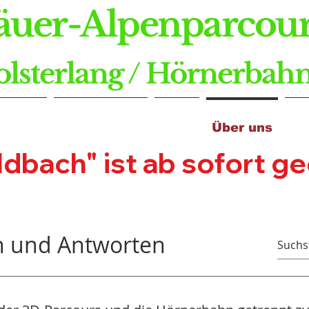
äuer-Alpenparcour
olsterlang / Hörnerbah
 Seite
3D-Parcours
Shop
Über uns
Se
bach" ist ab sofort geöf
n und Antworten