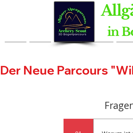
Allg
in B
Home
Home
Kontakt
Kontakt
Neue
Der Neue Parcours "Wild
Frage