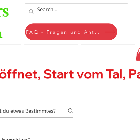
s
n
FAQ - Fragen und Antworten
rvices
Mitglieder-Seite
Suchergebnisse
fnet, Start vom Tal, Pa